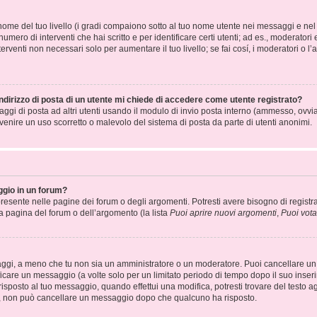
ome del tuo livello (i gradi compaiono sotto al tuo nome utente nei messaggi e nel t
l numero di interventi che hai scritto e per identificare certi utenti; ad es., moderat
erventi non necessari solo per aumentare il tuo livello; se fai cosí, i moderatori o
ndirizzo di posta di un utente mi chiede di accedere come utente registrato?
saggi di posta ad altri utenti usando il modulo di invio posta interno (ammesso, ovv
venire un uso scorretto o malevolo del sistema di posta da parte di utenti anonimi.
gio in un forum?
esente nelle pagine dei forum o degli argomenti. Potresti avere bisogno di registra
la pagina del forum o dell’argomento (la lista
Puoi aprire nuovi argomenti
,
Puoi vota
saggi, a meno che tu non sia un amministratore o un moderatore. Puoi cancellare 
icare un messaggio (a volte solo per un limitato periodo di tempo dopo il suo inse
sposto al tuo messaggio, quando effettui una modifica, potresti trovare del testo ag
, non può cancellare un messaggio dopo che qualcuno ha risposto.