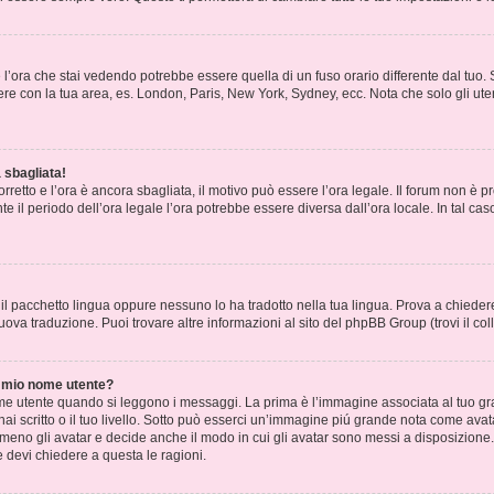
l’ora che stai vedendo potrebbe essere quella di un fuso orario differente dal tuo. 
cidere con la tua area, es. London, Paris, New York, Sydney, ecc. Nota che solo gli ute
 sbagliata!
corretto e l’ora è ancora sbagliata, il motivo può essere l’ora legale. Il forum non è
nte il periodo dell’ora legale l’ora potrebbe essere diversa dall’ora locale. In tal cas
il pacchetto lingua oppure nessuno lo ha tradotto nella tua lingua. Prova a chiedere 
nuova traduzione. Puoi trovare altre informazioni al sito del phpBB Group (trovi il c
 mio nome utente?
 utente quando si leggono i messaggi. La prima è l’immagine associata al tuo gra
 hai scritto o il tuo livello. Sotto può esserci un’immagine piú grande nota come avat
 meno gli avatar e decide anche il modo in cui gli avatar sono messi a disposizione.
 devi chiedere a questa le ragioni.