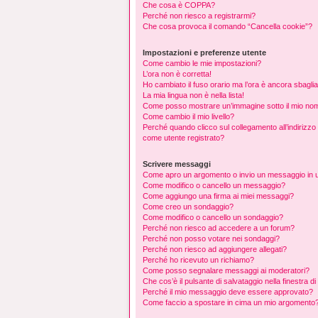
Che cosa è COPPA?
Perché non riesco a registrarmi?
Che cosa provoca il comando “Cancella cookie”?
Impostazioni e preferenze utente
Come cambio le mie impostazioni?
L’ora non è corretta!
Ho cambiato il fuso orario ma l’ora è ancora sbaglia
La mia lingua non è nella lista!
Come posso mostrare un’immagine sotto il mio no
Come cambio il mio livello?
Perché quando clicco sul collegamento all’indirizzo
come utente registrato?
Scrivere messaggi
Come apro un argomento o invio un messaggio in 
Come modifico o cancello un messaggio?
Come aggiungo una firma ai miei messaggi?
Come creo un sondaggio?
Come modifico o cancello un sondaggio?
Perché non riesco ad accedere a un forum?
Perché non posso votare nei sondaggi?
Perché non riesco ad aggiungere allegati?
Perché ho ricevuto un richiamo?
Come posso segnalare messaggi ai moderatori?
Che cos’è il pulsante di salvataggio nella finestra d
Perché il mio messaggio deve essere approvato?
Come faccio a spostare in cima un mio argomento