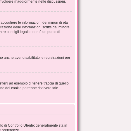
oinvolgere maggiormente nelle discussioni.
accogliere le informazioni dei minori di età
trazione delle informazioni scritte dal minore.
ire consigli legali e non è un punto di
uò anche aver disabilitato le registrazioni per
terti ad esempio di tenere traccia di quello
one dei cookie potrebbe risolvere tale
llo di Controllo Utente; generalmente sta in
e preferenze.