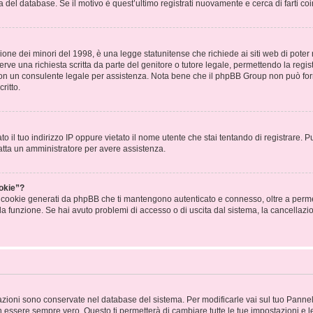
a del database. Se il motivo è quest’ultimo registrati nuovamente e cerca di farti c
one dei minori del 1998, è una legge statunitense che richiede ai siti web di poter r
rve una richiesta scritta da parte del genitore o tutore legale, permettendo la regis
 con un consulente legale per assistenza. Nota bene che il phpBB Group non può forn
ritto.
to il tuo indirizzo IP oppure vietato il nome utente che stai tentando di registrare. P
ntatta un amministratore per avere assistenza.
okie”?
 i cookie generati da phpBB che ti mantengono autenticato e connesso, oltre a permet
o la funzione. Se hai avuto problemi di accesso o di uscita dal sistema, la cancellazi
stazioni sono conservate nel database del sistema. Per modificarle vai sul tuo Panne
essere sempre vero. Questo ti permetterà di cambiare tutte le tue impostazioni e l