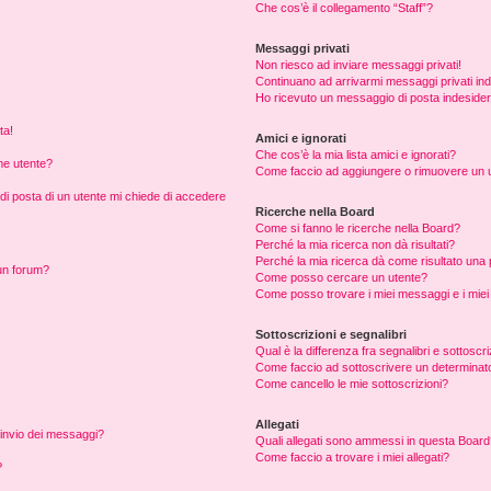
Che cos’è il collegamento “Staff”?
Messaggi privati
Non riesco ad inviare messaggi privati!
Continuano ad arrivarmi messaggi privati ind
Ho ricevuto un messaggio di posta indeside
ta!
Amici e ignorati
Che cos’è la mia lista amici e ignorati?
me utente?
Come faccio ad aggiungere o rimuovere un ute
 di posta di un utente mi chiede di accedere
Ricerche nella Board
Come si fanno le ricerche nella Board?
Perché la mia ricerca non dà risultati?
Perché la mia ricerca dà come risultato una
un forum?
Come posso cercare un utente?
Come posso trovare i miei messaggi e i mie
Sottoscrizioni e segnalibri
Qual è la differenza fra segnalibri e sottoscr
Come faccio ad sottoscrivere un determina
Come cancello le mie sottoscrizioni?
Allegati
i invio dei messaggi?
Quali allegati sono ammessi in questa Boar
Come faccio a trovare i miei allegati?
?