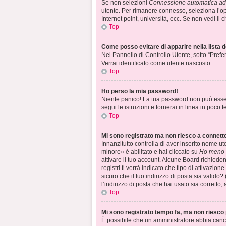
Se non selezioni
Connessione automatica ad 
utente. Per rimanere connesso, seleziona l’opz
Internet point, università, ecc. Se non vedi il
Top
Come posso evitare di apparire nella lista de
Nel Pannello di Controllo Utente, sotto “Prefe
Verrai identificato come utente nascosto.
Top
Ho perso la mia password!
Niente panico! La tua password non può esser
segui le istruzioni e tornerai in linea in poco 
Top
Mi sono registrato ma non riesco a connett
Innanzitutto controlla di aver inserito nome 
minore» è abilitato e hai cliccato su
Ho meno 
attivare il tuo account. Alcune Board richiedo
registri ti verrà indicato che tipo di attivazio
sicuro che il tuo indirizzo di posta sia valido
l’indirizzo di posta che hai usato sia corretto
Top
Mi sono registrato tempo fa, ma non riesco 
È possibile che un amministratore abbia cance