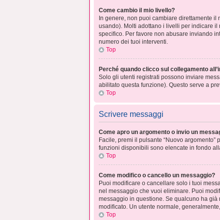
Come cambio il mio livello?
In genere, non puoi cambiare direttamente il n
usando). Molti adottano i livelli per indicare i
specifico. Per favore non abusare inviando int
numero dei tuoi interventi.
Top
Perché quando clicco sul collegamento all’i
Solo gli utenti registrati possono inviare mes
abilitato questa funzione). Questo serve a pre
Top
Scrivere messaggi
Come apro un argomento o invio un messag
Facile, premi il pulsante “Nuovo argomento” pr
funzioni disponibili sono elencate in fondo al
Top
Come modifico o cancello un messaggio?
Puoi modificare o cancellare solo i tuoi mes
nel messaggio che vuoi eliminare. Puoi modif
messaggio in questione. Se qualcuno ha già ri
modificato. Un utente normale, generalmente
Top