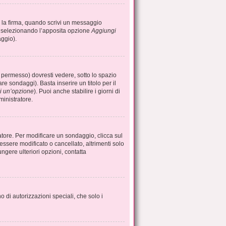
 la firma, quando scrivi un messaggio
i selezionando l’apposita opzione
Aggiungi
aggio).
permesso) dovresti vedere, sotto lo spazio
are sondaggi). Basta inserire un titolo per il
i un’opzione
). Puoi anche stabilire i giorni di
ministratore.
atore. Per modificare un sondaggio, clicca sul
sere modificato o cancellato, altrimenti solo
ngere ulteriori opzioni, contatta
o di autorizzazioni speciali, che solo i