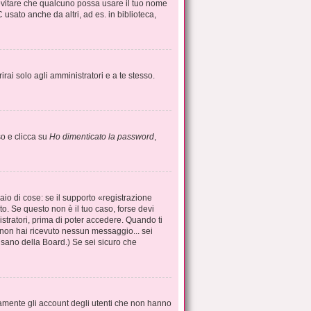
 evitare che qualcuno possa usare il tuo nome
usato anche da altri, ad es. in biblioteca,
rai solo agli amministratori e a te stesso.
o e clicca su
Ho dimenticato la password
,
io di cose: se il supporto «registrazione
uto. Se questo non è il tuo caso, forse devi
istratori, prima di poter accedere. Quando ti
 se non hai ricevuto nessun messaggio... sei
busano della Board.) Se sei sicuro che
camente gli account degli utenti che non hanno