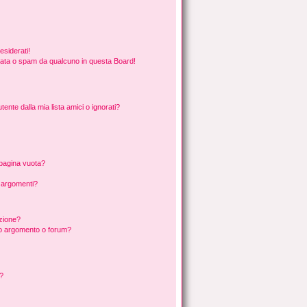
esiderati!
rata o spam da qualcuno in questa Board!
nte dalla mia lista amici o ignorati?
 pagina vuota?
i argomenti?
izione?
to argomento o forum?
d?