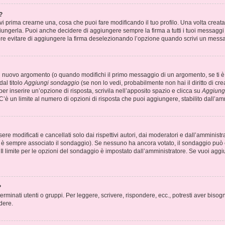
?
prima crearne una, cosa che puoi fare modificando il tuo profilo. Una volta creata
ungerla. Puoi anche decidere di aggiungere sempre la firma a tutti i tuoi messagg
pre evitare di aggiungere la firma deselezionando l’opzione quando scrivi un mess
n nuovo argomento (o quando modifichi il primo messaggio di un argomento, se ti è 
al titolo
Aggiungi sondaggio
(se non lo vedi, probabilmente non hai il diritto di cre
r inserire un’opzione di risposta, scrivila nell’apposito spazio e clicca su
Aggiung
C’è un limite al numero di opzioni di risposta che puoi aggiungere, stabilito dall’am
 modificati e cancellati solo dai rispettivi autori, dai moderatori e dall’amministr
è sempre associato il sondaggio). Se nessuno ha ancora votato, il sondaggio può es
Il limite per le opzioni del sondaggio è impostato dall’amministratore. Se vuoi aggiu
?
rminati utenti o gruppi. Per leggere, scrivere, rispondere, ecc., potresti aver bisogn
dere.