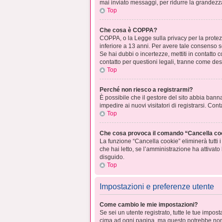
mai inviato messaggi, per ridurre la grandezz
Top
Che cosa è COPPA?
COPPA, o la Legge sulla privacy per la protezi
inferiore a 13 anni. Per avere tale consenso se
Se hai dubbi o incertezze, mettiti in contatto
contatto per questioni legali, tranne come desc
Top
Perché non riesco a registrarmi?
È possibile che il gestore del sito abbia banna
impedire ai nuovi visitatori di registrarsi. Co
Top
Che cosa provoca il comando “Cancella co
La funzione “Cancella cookie” eliminerà tutti
che hai letto, se l’amministrazione ha attivat
disguido.
Top
Impostazioni e preferenze utente
Come cambio le mie impostazioni?
Se sei un utente registrato, tutte le tue impo
cima ad ogni pagina, ma questo potrebbe non 