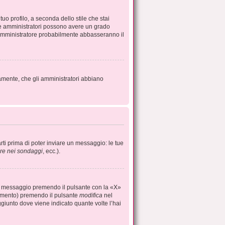
uo profilo, a seconda dello stile che stai
ori e amministratori possono avere un grado
 l’amministratore probabilmente abbasseranno il
iamente, che gli amministratori abbiano
rti prima di poter inviare un messaggio: le tue
re nei sondaggi
, ecc.).
un messaggio premendo il pulsante con la «X»
rimento) premendo il pulsante
modifica
nel
giunto dove viene indicato quante volte l’hai