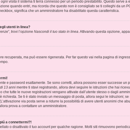
ogni visita
il sistema ti terrà connesso per un periodo prestabilito. Questo serve a
ione quando entri, ma ricorda che questo non è consigliato se ti colleghi da un PC 
 checkbox, significa che un amministratore ha disabilitato questa caratteristica.
gli utenti in linea?
renze”, trovi l’opzione
Nascondi il tuo stato in linea
. Attivando questa opzione, appari
e recuperata, ma può essere rigenerata. Per far questo vai nella pagina di ingress
tempo.
ermi!
utente e password esattamente. Se sono corretti, allora possono esser successe un pa
di 13 anni
mentre ti stavi registrando, allora devi seguire le istruzioni che hai ricev
no che tutte le nuove registrazioni vengano attivate dall’utente stesso o dagli ammin
ne è richiesta. Se ti è stato inviato un messaggio di posta, allora segui le istruzioni;
? (L’attivazione via posta serve a ridurre la possibilità di avere utenti anonimi che a
, allora prova a contattare un amministratore.
piú a connettermi?!
llato o disattivato il tuo account per qualche ragione. Molti siti rimuovono periodi