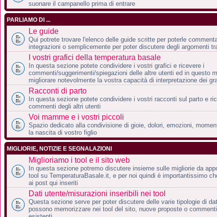
suonare il campanello prima di entrare
PARLIAMO DI ...
Le guide
Qui potrete trovare l'elenco delle guide scritte per poterle comment
integrazioni o semplicemente per poter discutere degli argomenti tra
I vostri grafici della temperatura basale
In questa sezione potete condividere i vostri grafici e ricevere i
commenti/suggerimenti/spiegazioni delle altre utenti ed in questo 
migliorare notevolmente la vostra capacità di interpretazione dei gra
Racconti di parto
In questa sezione potete condividere i vostri racconti sul parto e ri
commenti degli altri utenti
Voi mamme e i vostri piccoli
Spazio dedicato alla condivisione di gioie, dolori, emozioni, momen
la nascita di vostro figlio
MIGLIORIE, NOTIZIE E SEGNALAZIONI
Miglioriamo i tool e il sito web
In questa sezione potremo discutere insieme sulle migliorie da appor
tool su TemperaturaBasale.it, e per noi quindi è importantissimo ch
ai post qui inseriti
Dati utente/misurazioni inseribili nei tool
Questa sezione serve per poter discutere delle varie tipologie di dati
possono memorizzare nei tool del sito, nuove proposte o commenti 
esistenti