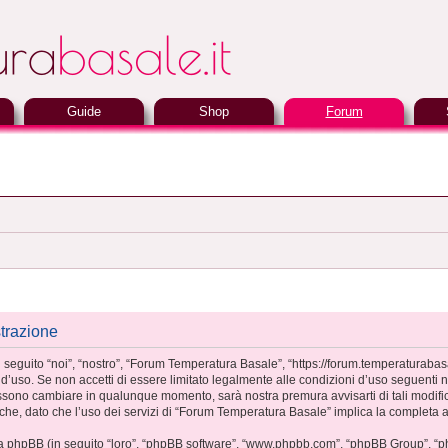
Guide
Shop
Forum
trazione
guito “noi”, “nostro”, “Forum Temperatura Basale”, “https://forum.temperaturabasale
’uso. Se non accetti di essere limitato legalmente alle condizioni d’uso seguenti non
sono cambiare in qualunque momento, sarà nostra premura avvisarti di tali modifi
he, dato che l’uso dei servizi di “Forum Temperatura Basale” implica la completa a
ma phpBB (in seguito “loro”, “phpBB software”, “www.phpbb.com”, “phpBB Group”, “