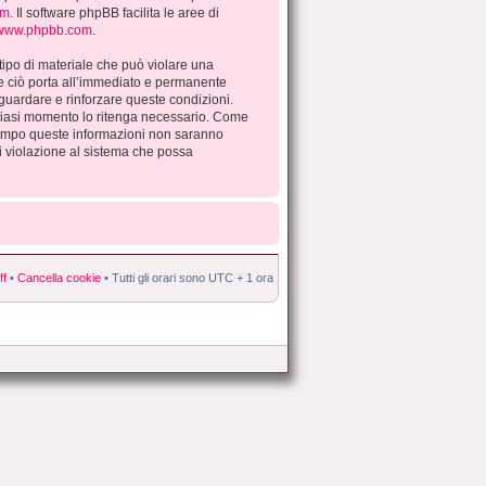
om
. Il software phpBB facilita le aree di
//www.phpbb.com
.
 tipo di materiale che può violare una
re ciò porta all’immediato e permanente
lvaguardare e rinforzare queste condizioni.
alsiasi momento lo ritenga necessario. Come
ontempo queste informazioni non saranno
i violazione al sistema che possa
ff
•
Cancella cookie
• Tutti gli orari sono UTC + 1 ora