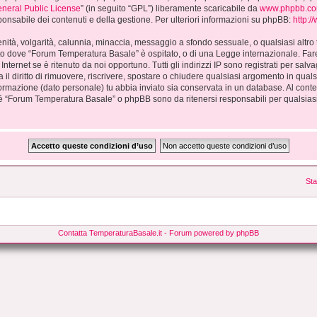
neral Public License
” (in seguito “GPL”) liberamente scaricabile da
www.phpbb.c
nsabile dei contenuti e della gestione. Per ulteriori informazioni su phpBB:
http:
cenità, volgarità, calunnia, minaccia, messaggio a sfondo sessuale, o qualsiasi altro
ato dove “Forum Temperatura Basale” è ospitato, o di una Legge internazionale. Fa
 Internet se è ritenuto da noi opportuno. Tutti gli indirizzi IP sono registrati per sa
il diritto di rimuovere, riscrivere, spostare o chiudere qualsiasi argomento in qu
 informazione (dato personale) tu abbia inviato sia conservata in un database. Al c
é “Forum Temperatura Basale” o phpBB sono da ritenersi responsabili per qualsias
Sta
Contatta TemperaturaBasale.it
- Forum powered by phpBB